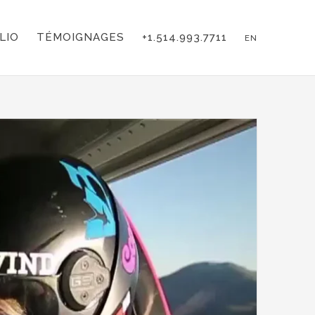
LIO
TÉMOIGNAGES
+1.514.993.7711
EN