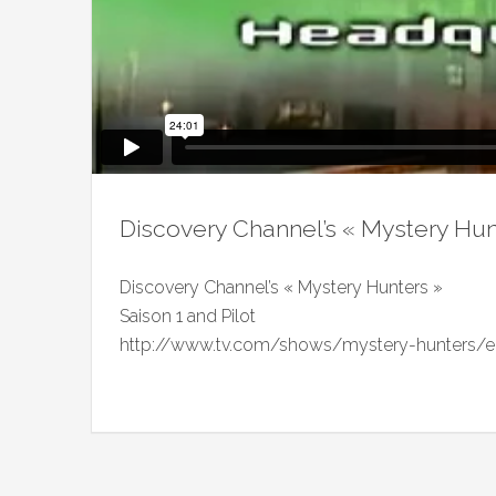
Discovery Channel’s « Mystery Hun
Discovery Channel’s « Mystery Hunters »
Saison 1 and Pilot
http://www.tv.com/shows/mystery-hunters/e