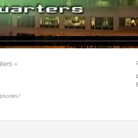
ters »
S
pisodes/