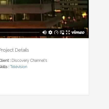
Project Details
Client :
Discovery Channel's
kills :
Télévision