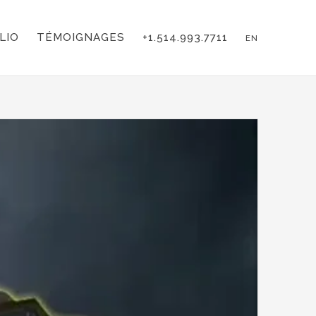
LIO
TÉMOIGNAGES
+1.514.993.7711
EN